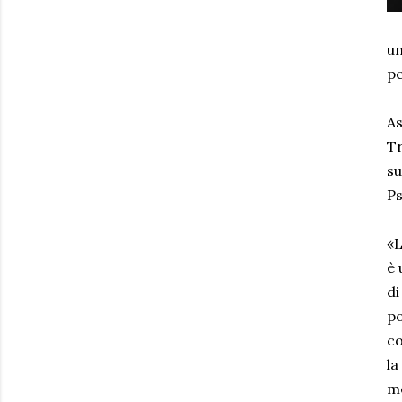
un
p
As
Tr
su
Ps
«L
è 
di
po
co
la
me