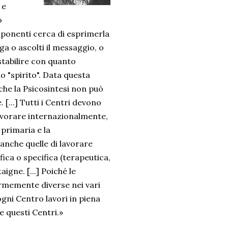
 e
o
sponenti cerca di esprimerla
ga o ascolti il messaggio, o
 stabilire con quanto
 "spirito". Data questa
he la Psicosintesi non può
[...] Tutti i Centri devono
lavorare internazionalmente,
 primaria e la
anche quelle di lavorare
ica o specifica (terapeutica,
igne. [...] Poiché le
normemente diverse nei vari
 ogni Centro lavori in piena
ge questi Centri.»