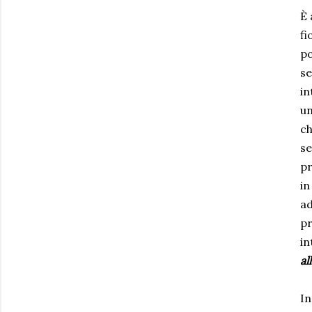
È 
fi
po
se
in
un
ch
se
pr
in
ad
pr
in
al
In