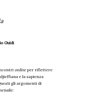
ia
io Guidi
incontri
online
per riflettere
jieffiana e la sapienza
Questi gli argomenti di
mensile: