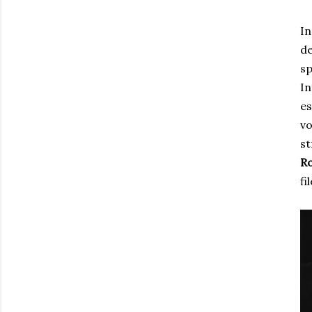
In
de
sp
In
es
vo
st
Ro
fi