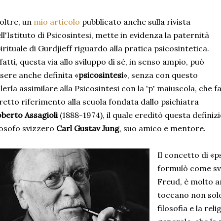
oltre, un
mio articolo
pubblicato anche sulla rivista
ll'Istituto di Psicosintesi, mette in evidenza la paternità
irituale di Gurdjieff riguardo alla pratica psicosintetica.
fatti, questa via allo sviluppo di sé, in senso ampio, può
sere anche definita «
psicosintesi
», senza con questo
lerla assimilare alla Psicosintesi con la 'p' maiuscola, che f
retto riferimento alla scuola fondata dallo psichiatra
berto Assagioli
(1888-1974), il quale ereditò questa definiz
losofo svizzero
Carl Gustav Jung
, suo amico e mentore.
Il concetto di «p
formulò come sv
Freud, è molto a
toccano non solo
filosofia e la reli