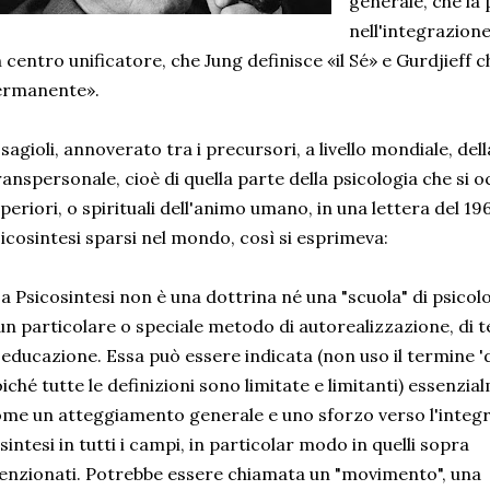
generale, che la 
nell'integrazione
 centro unificatore, che Jung definisce «il Sé» e Gurdjieff 
ermanente».
sagioli, annoverato tra i precursori, a livello mondiale, del
anspersonale, cioè di quella parte della psicologia che si 
periori, o spirituali dell'animo umano, in una lettera del 1967
icosintesi sparsi nel mondo, così si esprimeva:
a Psicosintesi non è una dottrina né una "scuola" di psicol
un particolare o speciale metodo di autorealizzazione, di t
 educazione. Essa può essere indicata (non uso il termine 'd
iché tutte le definizioni sono limitate e limitanti) essenzi
me un atteggiamento generale e uno sforzo verso l'integ
 sintesi in tutti i campi, in particolar modo in quelli sopra
nzionati. Potrebbe essere chiamata un "movimento", una