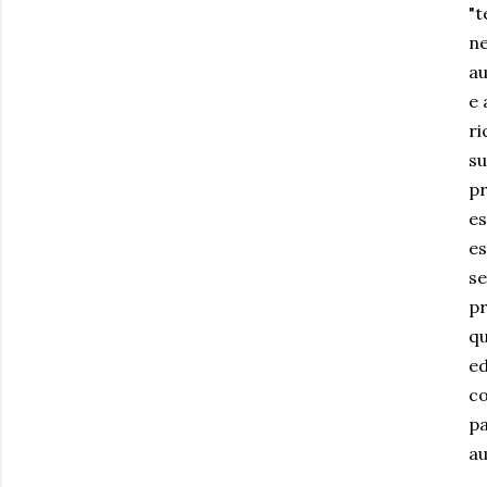
"t
ne
au
e 
ri
su
pr
es
es
se
pr
qu
ed
co
pa
au