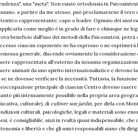
endenza", una "meta". Non esiste ortodossia in Psicosintesi
ssuno, a partire da me stesso, può proclamarsene il vero 
tentico rappresentante, capo o leader. Ognuno dei suoi e
applicarla come meglio è in grado di fare e chiunque ne leg
ceva beneficio dall'uso dei metodi della Psicosintesi, potrà
ccesso ciascun esponente ne ha espresso o ne esprimerà lo
emessa generale, discende ovviamente la considerazione c
sere rappresentata all'esterno da nessuna organizzazione. 
sere animati da uno spirito internazionalistico e devono 
 se ne dovesse verificare la necessità. Tuttavia, la funzione
eoccupazione principale di ciascun Centro devono essere 
anto più intensamente possibile nella propria area geograf
ucativa, culturale), di
cultiver son jardin
, per dirla con Monta
ndizioni culturali, psicologiche, legali e materiali sono e
esi, è consigliabile, anzi in realtà quasi indispensabile, che
tonomia e libertà e che gli unici responsabili siano chi diri