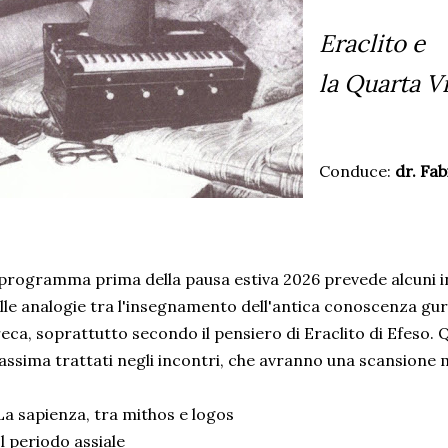
Eraclito e
la Quarta V
Conduce:
dr. Fab
 programma prima della pausa estiva 2026 prevede alcuni 
lle analogie tra l'insegnamento dell'antica conoscenza gurd
eca, soprattutto secondo il pensiero di Eraclito di Efeso. 
ssima trattati negli incontri, che avranno una scansione 
La sapienza, tra mithos e logos
Il periodo assiale