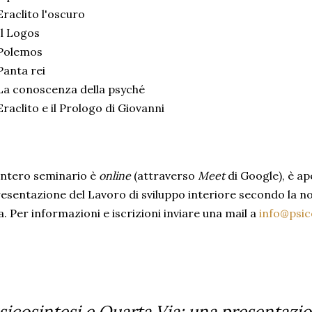
Eraclito l'oscuro
Il Logos
 Polemos
Panta rei
La conoscenza della psyché
Eraclito e il Prologo di Giovanni
intero seminario è
online
(attraverso
Meet
di Google), è ap
esentazione del Lavoro di sviluppo interiore secondo la n
a. Per informazioni e iscrizioni inviare una mail a
info@psic
sicosintesi e Quarta Via: una presentazi