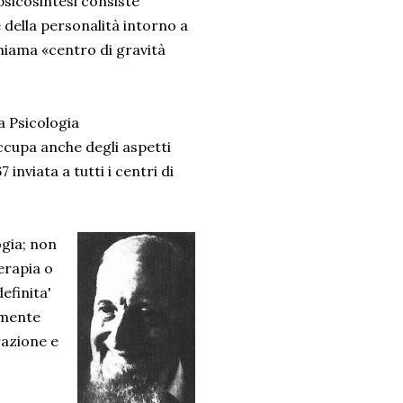
psicosintesi consiste
 della personalità intorno a
chiama «centro di gravità
la Psicologia
occupa anche degli aspetti
 inviata a tutti i centri di
ogia; non
erapia o
efinita'
almente
razione e