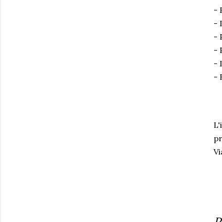
- 
- 
-
- 
- 
- 
L'
pr
Vi
P