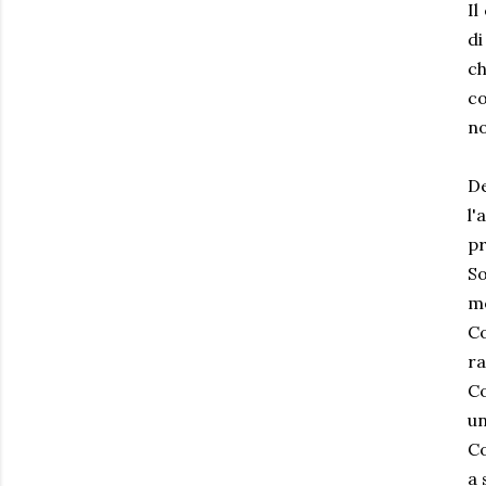
Il
di
ch
co
no
De
l'
pr
So
mo
C
ra
Co
un
Co
a 