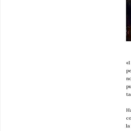
«I
p
no
pu
ta
Ha
co
la