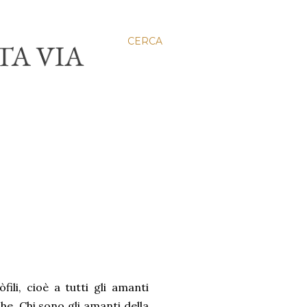
CERCA
òfili, cioè a tutti gli amanti
che. Chi sono gli amanti della