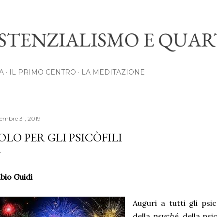
Passa ai contenuti principali
A
IL PRIMO CENTRO
LA MEDITAZIONE
cembre 31, 2019
OLO PER GLI PSICÒFILI
bio Guidi
Auguri a tutti gli psic
della
psyché
, della psi