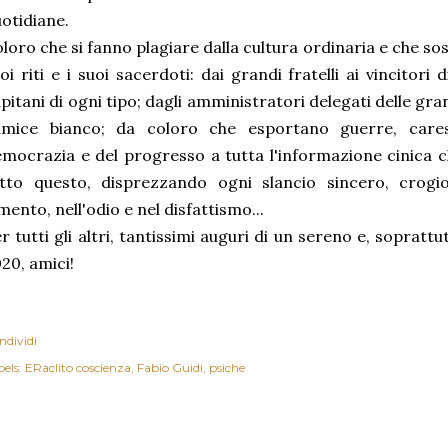
otidiane.
loro che si fanno plagiare dalla cultura ordinaria e che so
oi riti e i suoi sacerdoti: dai grandi fratelli ai vincitori
pitani di ogni tipo; dagli amministratori delegati delle gran
amice bianco; da coloro che esportano guerre, cares
mocrazia e del progresso a tutta l'informazione cinica 
tto questo, disprezzando ogni slancio sincero, crogio
mento, nell'odio e nel disfattismo...
r tutti gli altri, tantissimi auguri di un sereno e, soprat
20, amici!
ndividi
els:
ERaclito coscienza
Fabio Guidi
psiche