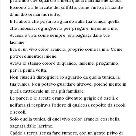
profondo che squarciò a metà quella mattina silenziosa.
Risuonò tra le arcate del soffitto, come l'urlo straziante
di un dio ormai morente.
E fu allora che posai lo sguardo sulla tua tunica, quella
che indossavi ogni giorno per pregare, insieme a me.
Accesa e viva, come sempre, era bagnata dalle tue
lacrime.
Era di un vivo color arancio, proprio come la mia. Come
potrei dimenticarmene.
Aveva lo stesso colore di quando, insieme, pregammo
per la prima volta.
Non riuscii a distogliere lo sguardo da quella tunica, la
tua tunica. Non potevo guardare altrove, poiché niente in
quella cattedrale mi era più familiare.
Le pareti e le arcate erano divenute grigie ed ostili, e
nell'aria si respirava l'odore di qualcosa sepolto da secoli
e secoli.
Solo quella tunica, di quel vivo color arancio, così bella,
bagnata dalle lacrime.
Cadde a terra, senza fare rumore, con un gesto privo di