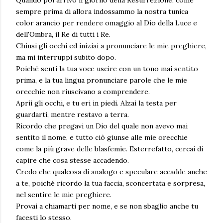
Quando poi arrivò il giorno della Resurrezione, come
sempre prima di allora indossammo la nostra tunica
color arancio per rendere omaggio al Dio della Luce e
dell'Ombra, il Re di tutti i Re.
Chiusi gli occhi ed iniziai a pronunciare le mie preghiere,
ma mi interruppi subito dopo.
Poiché sentì la tua voce uscire con un tono mai sentito
prima, e la tua lingua pronunciare parole che le mie
orecchie non riuscivano a comprendere.
Aprii gli occhi, e tu eri in piedi. Alzai la testa per
guardarti, mentre restavo a terra.
Ricordo che pregavi un Dio del quale non avevo mai
sentito il nome, e tutto ciò giunse alle mie orecchie
come la più grave delle blasfemìe. Esterrefatto, cercai di
capire che cosa stesse accadendo.
Credo che qualcosa di analogo e speculare accadde anche
a te, poiché ricordo la tua faccia, sconcertata e sorpresa,
nel sentire le mie preghiere.
Provai a chiamarti per nome, e se non sbaglio anche tu
facesti lo stesso.